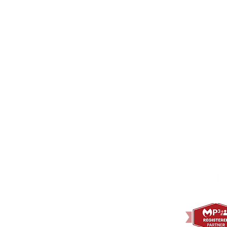
Asistencia
LEGAL
Privacidad
Aviso L
Polític
Información Técnica
Contacto
Accesib
Q&A
Términ
Fuga de datos
Polític