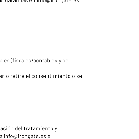
has garantías en
info@irongate.es
bles (fiscales/contables y de
rio retire el consentimiento o se
tación del tratamiento y
 a
info@irongate.es
e