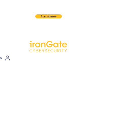
reo
Suscribirme
r
s