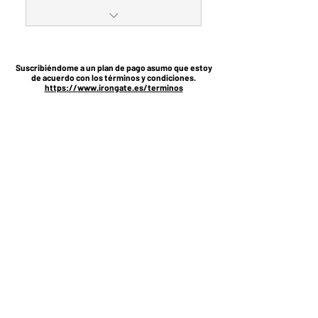
Plan flexible. Cancélalo
cuando quieras.
Suscribiéndome a un plan de pago asumo que estoy
de acuerdo con los términos y condiciones.
Incluye EDR de ThreatDown y
https://www.irongate.es/terminos
Lookout
Incluye servicio de
notificación de brechas
2 dispositivos por
suscripción