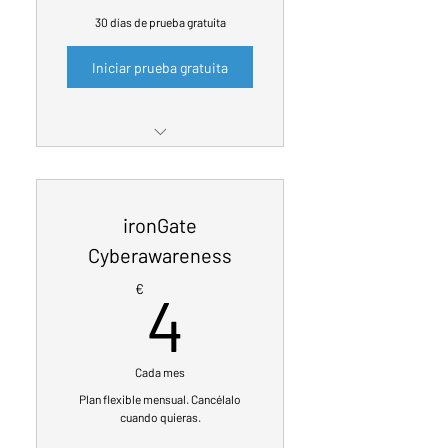
30 días de prueba gratuita
Iniciar prueba gratuita
Servicio Ciberseguridad
ironGate para iPhone, iPad o
Android
ironGate
Incluye Lookout for Work
Cyberawareness
4€
Incluye servicio notificación
€
4
de brechas ironGate
DataBreach
1 dispositivo por suscripción
Cada mes
Plan flexible mensual. Cancélalo
cuando quieras.