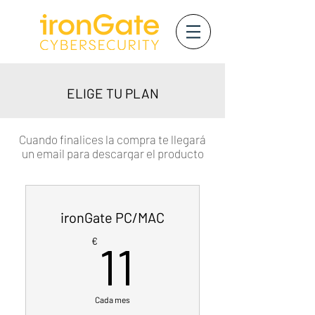
ELIGE TU PLAN
Cuando finalices la compra te llegará
un email para descargar el producto
ironGate PC/MAC
11€
€
11
Cada mes