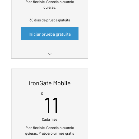
Plan flexible. Cancélalo cuando
quieras.
30 días de prueba gratuita
Iniciar prueba gratuita
Servicio de Ciberseguridad
ironGate para Windows o
macOS
ironGate Mobile
Incluye ThreatDown EDR
11€
€
11
corporativo para PC o Mac
Incluye servicio notificación
de fugas ironGate DataBreach
Cada mes
1 dispositivo por suscripción
Plan flexible. Cancélalo cuando
quieras. Pruébalo un mes gratis