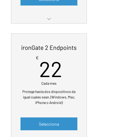
ironGate Ciberseguridad MDR
para cualquier dispositivo
ironGate 2 Endpoints
Incluye EDR de ThreatDown y
Lookout
22€
€
22
Incluye servicio notificación
de fugas ironGate DataBreach
Cada mes
3 dispositivos por
suscripción
Protege hasta dos dispositivos da
igual cuales sean. (Windows, Mac,
iPhone o Android)
Selecciona