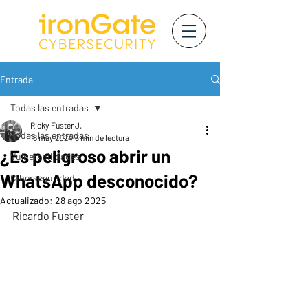
Entrada
Todas las entradas
Ricky Fuster J.
Todas las entradas
16 may 2024
3 min de lectura
¿Es peligroso abrir un
Vulnerabilidades
WhatsApp desconocido?
Ciberseguridad
Actualizado:
28 ago 2025
Ricardo Fuster