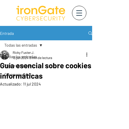
Entrada
Todas las entradas
Ricky Fuster J.
Todas las entradas
13 jun 2024
3 min de lectura
Guía esencial sobre cookies
Vulnerabilidades
informáticas
Ciberseguridad
Actualizado:
11 jul 2024